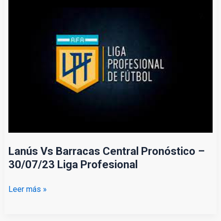
–
01/08/23
Copa
Libertadores
Lanús Vs Barracas Central Pronóstico –
30/07/23 Liga Profesional
Lanús
Leer más »
Vs
Barracas