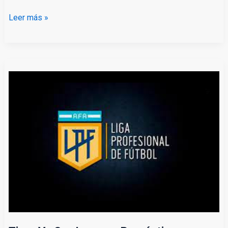
Independiente
Leer más »
Vs
Boca
Juniors
Pronóstico
–
29/07/23
Liga
Profesional