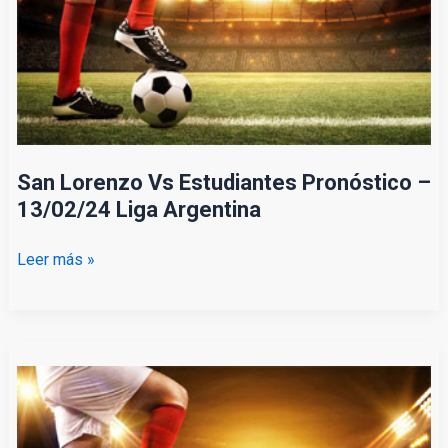
San Lorenzo Vs Estudiantes Pronóstico –
13/02/24 Liga Argentina
San
Leer más »
Lorenzo
Vs
Estudiantes
Pronóstico
–
13/02/24
Liga