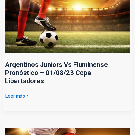
Argentina
Argentinos Juniors Vs Fluminense
Pronóstico – 01/08/23 Copa
Libertadores
Argentinos
Leer más »
Juniors
Vs
Fluminense
Pronóstico
–