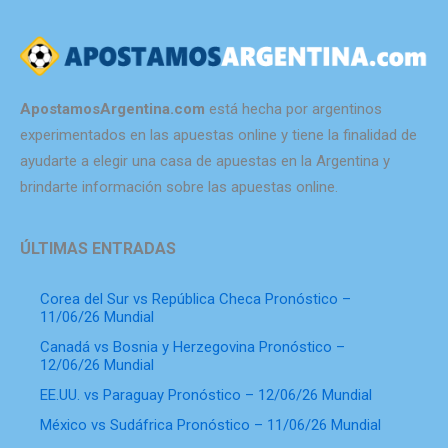
ApostamosArgentina.com
está hecha por argentinos
experimentados en las apuestas online y tiene la finalidad de
ayudarte a elegir una casa de apuestas en la Argentina y
brindarte información sobre las apuestas online.
ÚLTIMAS ENTRADAS
Corea del Sur vs República Checa Pronóstico –
11/06/26 Mundial
Canadá vs Bosnia y Herzegovina Pronóstico –
12/06/26 Mundial
EE.UU. vs Paraguay Pronóstico – 12/06/26 Mundial
México vs Sudáfrica Pronóstico – 11/06/26 Mundial