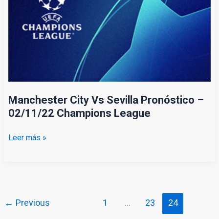
Manchester City Vs Sevilla Pronóstico –
02/11/22 Champions League
Manchester
Leer más »
City
Vs
Sevilla
Pronóstico
–
←
Previous
1
…
23
24
02/11/22