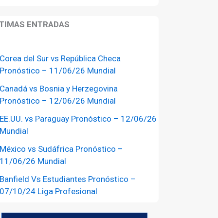
TIMAS ENTRADAS
Corea del Sur vs República Checa
Pronóstico – 11/06/26 Mundial
Canadá vs Bosnia y Herzegovina
Pronóstico – 12/06/26 Mundial
EE.UU. vs Paraguay Pronóstico – 12/06/26
Mundial
México vs Sudáfrica Pronóstico –
11/06/26 Mundial
Banfield Vs Estudiantes Pronóstico –
07/10/24 Liga Profesional