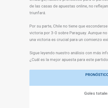
de las casas de apuestas online, no refleja
triunfará.
Por su parte, Chile no tiene que esconders
victoria por 3-0 sobre Paraguay. Aunque no 
una victoria es crucial para un comienzo exi
Sigue leyendo nuestro análisis con más in
¿Cuál es la mejor apuesta para este partid
PRONÓSTICO
Goles totale