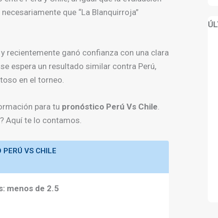
n necesariamente que “La Blanquirroja”
ÚL
e y recientemente ganó confianza con una clara
se espera un resultado similar contra Perú,
toso en el torneo.
formación para tu
pronóstico Perú Vs Chile
.
o? Aquí te lo contamos.
 PERÚ VS CHILE
s: menos de 2.5