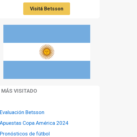
Visitá Betsson
 MÁS VISITADO
Evaluación Betsson
Apuestas Copa América 2024
Pronósticos de fútbol