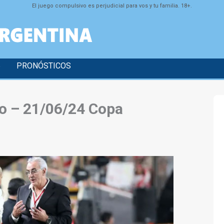
El juego compulsivo es perjudicial para vos y tu familia. 18+.
6
PRONÓSTICOS
co – 21/06/24 Copa
o