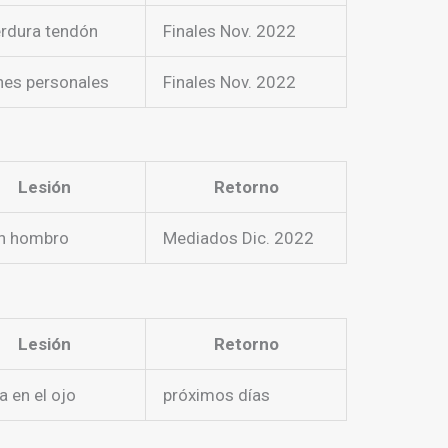
erdura tendón
Finales Nov. 2022
nes personales
Finales Nov. 2022
Lesión
Retorno
ón hombro
Mediados Dic. 2022
Lesión
Retorno
a en el ojo
próximos días