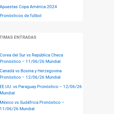
Apuestas Copa América 2024
Pronósticos de fútbol
TIMAS ENTRADAS
Corea del Sur vs República Checa
Pronóstico – 11/06/26 Mundial
Canadá vs Bosnia y Herzegovina
Pronóstico – 12/06/26 Mundial
EE.UU. vs Paraguay Pronóstico – 12/06/26
Mundial
México vs Sudáfrica Pronóstico –
11/06/26 Mundial