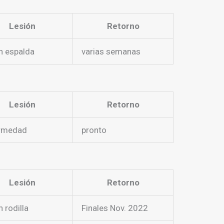
Lesión
Retorno
n espalda
varias semanas
Lesión
Retorno
rmedad
pronto
Lesión
Retorno
n rodilla
Finales Nov. 2022