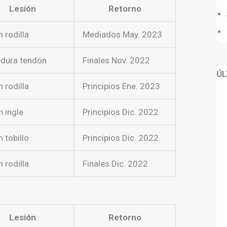
Lesión
Retorno
n rodilla
Mediados May. 2023
edura tendón
Finales Nov. 2022
ÚL
n rodilla
Principios Ene. 2023
n ingle
Principios Dic. 2022
n tobillo
Principios Dic. 2022
n rodilla
Finales Dic. 2022
Lesión
Retorno