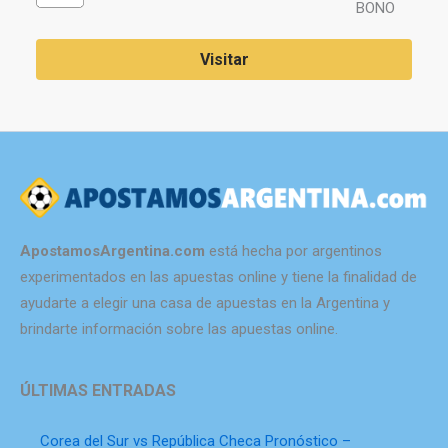
BONO
Visitar
ApostamosArgentina.com
está hecha por argentinos
experimentados en las apuestas online y tiene la finalidad de
ayudarte a elegir una casa de apuestas en la Argentina y
brindarte información sobre las apuestas online.
ÚLTIMAS ENTRADAS
Corea del Sur vs República Checa Pronóstico –