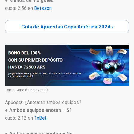
●
Menos de 1.5 goles
cuota 2.56 en
Betsson
Guía de Apuestas Copa América 2024
›
1xBet Bono de Bienvenida
Apuesta: ¿Anotarán ambos equipos?
●
Ambos equipos anotan – Sí
cuota 2.12 en
1xBet
●
Ambos equipos anotan – No